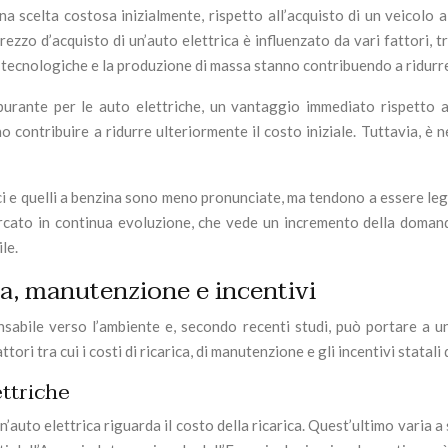
a scelta costosa inizialmente, rispetto all’acquisto di un veicolo a
ezzo d’acquisto di un’auto elettrica è influenzato da vari fattori, t
ni tecnologiche e la produzione di massa stanno contribuendo a ridur
burante per le auto elettriche, un vantaggio immediato rispetto al
o contribuire a ridurre ulteriormente il costo iniziale. Tuttavia, è 
rici e quelli a benzina sono meno pronunciate, ma tendono a essere legg
mercato in continua evoluzione, che vede un incremento della domand
le.
ica, manutenzione e incentivi
onsabile verso l’ambiente e, secondo recenti studi, può portare a u
ri tra cui i costi di ricarica, di manutenzione e gli incentivi statali d
ettriche
un’auto elettrica riguarda il costo della ricarica. Quest’ultimo varia 