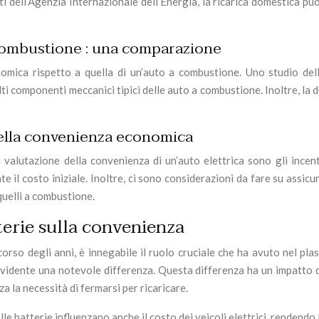
ti dell’Agenzia Internazionale dell’Energia, la ricarica domestica pu
combustione : una comparazione
nomica rispetto a quella di un’auto a combustione. Uno studio del
i componenti meccanici tipici delle auto a combustione. Inoltre, la d
 nella convenienza economica
 valutazione della convenienza di un’auto elettrica sono gli incent
nte il costo iniziale. Inoltre, ci sono considerazioni da fare su ass
quelli a combustione.
terie sulla convenienza
orso degli anni, è innegabile il ruolo cruciale che ha avuto nel pla
evidente una notevole differenza. Questa differenza ha un impatto dire
 la necessità di fermarsi per ricaricare.
e batterie influenzano anche il costo dei veicoli elettrici, rendendo l