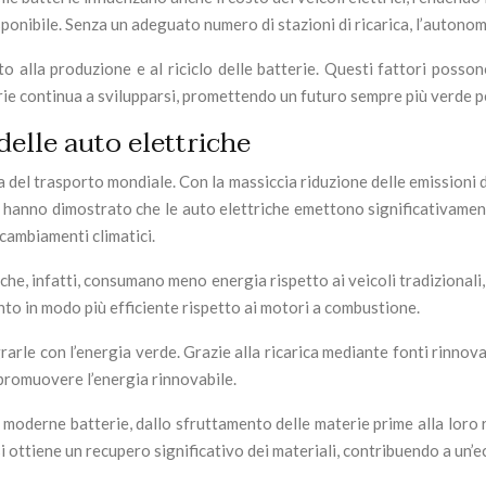
isponibile. Senza un adeguato numero di stazioni di ricarica, l’autono
o alla produzione e al riciclo delle batterie. Questi fattori posson
rie continua a svilupparsi, promettendo un futuro sempre più verde pe
delle auto elettriche
del trasporto mondiale. Con la massiccia riduzione delle emissioni d
 hanno dimostrato che le auto elettriche emettono significativamen
 cambiamenti climatici.
triche, infatti, consumano meno energia rispetto ai veicoli tradiziona
ento in modo più efficiente rispetto ai motori a combustione.
grarle con l’energia verde. Grazie alla ricarica mediante fonti rinnova
 promuovere l’energia rinnovabile.
 Le moderne batterie, dallo sfruttamento delle materie prime alla loro
 si ottiene un recupero significativo dei materiali, contribuendo a un’