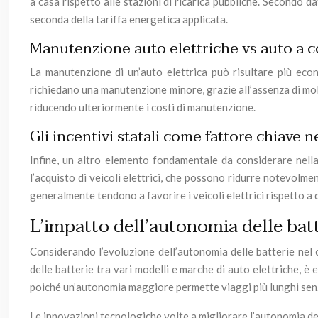
a casa rispetto alle stazioni di ricarica pubbliche. Secondo da
seconda della tariffa energetica applicata.
Manutenzione auto elettriche vs auto a 
La manutenzione di un’auto elettrica può risultare più eco
richiedano una manutenzione minore, grazie all’assenza di molt
riducendo ulteriormente i costi di manutenzione.
Gli incentivi statali come fattore chiave
Infine, un altro elemento fondamentale da considerare nella
l’acquisto di veicoli elettrici, che possono ridurre notevolme
generalmente tendono a favorire i veicoli elettrici rispetto a 
L’impatto dell’autonomia delle bat
Considerando l’evoluzione dell’autonomia delle batterie nel c
delle batterie tra vari modelli e marche di auto elettriche, è 
poiché un’autonomia maggiore permette viaggi più lunghi senza
Le innovazioni tecnologiche volte a migliorare l’autonomia dell