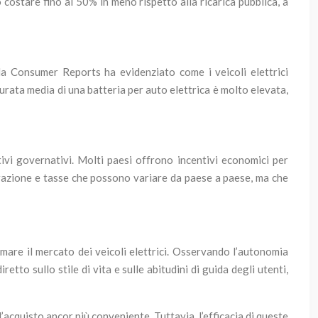
ò costare fino al 50% in meno rispetto alla ricarica pubblica, a
la Consumer Reports ha evidenziato come i veicoli elettrici
urata media di una batteria per auto elettrica è molto elevata,
ivi governativi. Molti paesi offrono incentivi economici per
icurazione e tasse che possono variare da paese a paese, ma che
smare il mercato dei veicoli elettrici. Osservando l’autonomia
tto sullo stile di vita e sulle abitudini di guida degli utenti,
’acquisto ancor più conveniente. Tuttavia, l’efficacia di queste